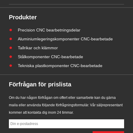
den
års branscherfarenhet, officiellt den
ör
nya GI-CNC-ST-009 stålcylindriska
l.
gängade koppbussningen. Denna
Produkter
lats
komponent har utvecklats för att
Precision CNC bearbetningsdelar
h
möta efterfrågan på hållbara,
högprecisionshus och pos......
Aluminiumlegeringskomponenter CNC-bearbetade
Tallrikar och klämmor
Stålkomponenter CNC-bearbetade
Tekniska plastkomponenter CNC-bearbetade
Förfrågan för prislista
Om du har någon förfrågan om offert eller samarbete kan du gärna
maila eller använda följande förfrågningsformulär. Vår säljrepresentant
kommer att kontakta dig inom 24 timmar.