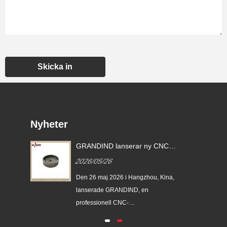
Skicka in
Nyheter
C-
GRANDIND lanserar ny CNC-
te i
bearbetad stålcylindrisk
2026/05/26
-
gängad koppbussning GI-CNC-
ST-009
na,
Den 26 maj 2026 i Hangzhou, Kina,
lanserade GRANDIND, en
professionell CNC-
r 20
bearbetningstillverkare med över 20